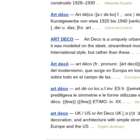
construido 1928–1930 …
Wikipedia Español
Art déco
— Art dé|co 〈[a:r de:ko] f.; ; unz.〉 
Kunstgewerbe von etwa 1920 bis 1940 [verkürzt
], der u. das; [frz. art… …
Universal-Lexikon
ART DECO
— Art Deco is a uniquely urban s
it was modeled on the sleek, streamlined mo
International style; but rather than these…
Art decó
— art déco (fr.; pronunc. [árt decó])
del modernismo, que surge en Europa en los a
sobre todo en el campo de las… …
Encicloped
art déco
— art dé·co loc.s.f.inv. ES fr. {{wme
prediligeva le simmetrie e le forme stilizzate
déco. {{line}} {{/line}} ETIMO: in. XX… …
Diz
art deco
— UK / US or Art Deco UK [ˌɑː(r)t ˈde
decoration, and architecture with simple stro
Europe and the US …
English dictionary