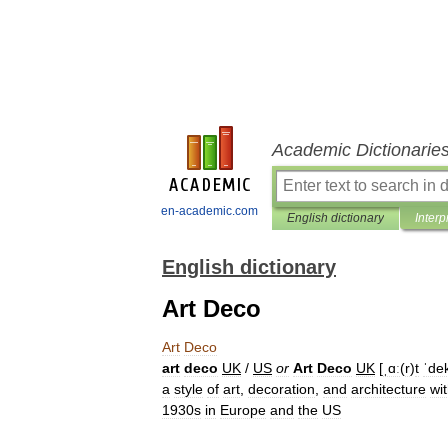
Academic Dictionarie
en-academic.com
English dictionary
Interp
English dictionary
Art Deco
Art
Deco
art
deco
UK
/
US
or
Art
Deco
UK
[
ˌɑː
(
r
)
t
ˈde
a
style
of
art
,
decoration
,
and
architecture
wi
1930s
in
Europe
and
the
US