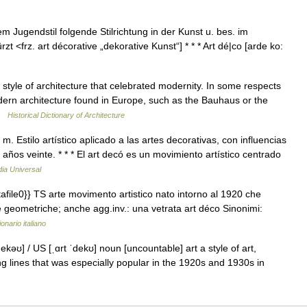
dem Jugendstil folgende Stilrichtung in der Kunst u. bes. im
 <frz. art décorative „dekorative Kunst“] * * * Art dé|co [arde ko:
tyle of architecture that celebrated modernity. In some respects
dern architecture found in Europe, such as the Bauhaus or the
 …
Historical Dictionary of Architecture
 m. Estilo artístico aplicado a las artes decorativas, con influencias
ños veinte. * * * El art decó es un movimiento artístico centrado
ia Universal
tafile0}} TS arte movimento artistico nato intorno al 1920 che
 e geometriche; anche agg.inv.: una vetrata art déco Sinonimi:
ionario italiano
kəʊ] / US [ˌɑrt ˈdekʊ] noun [uncountable] art a style of art,
ng lines that was especially popular in the 1920s and 1930s in