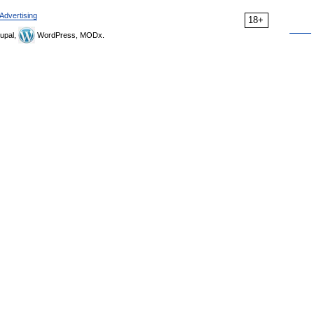
Advertising
18+
upal,
WordPress, MODx.