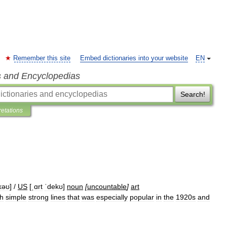
Remember this site
Embed dictionaries into your website
EN
s and Encyclopedias
Search!
retations
kəʊ
] /
US
[
ˌɑrt
ˈdekʊ
]
noun
[
uncountable
]
art
th
simple
strong
lines
that
was
especially
popular
in
the
1920s
and