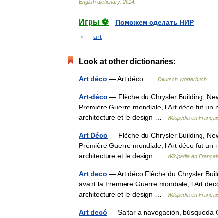
English
dictionary
.
2014
.
Игры ⚽
Поможем сделать НИР
art
Look at other dictionaries:
Art déco
— Art déco …
Deutsch Wörterbuch
Art-déco
— Flèche du Chrysler Building, New 
Première Guerre mondiale, l Art déco fut un 
architecture et le design …
Wikipédia en Françai
Art Déco
— Flèche du Chrysler Building, New 
Première Guerre mondiale, l Art déco fut un 
architecture et le design …
Wikipédia en Françai
Art deco
— Art déco Flèche du Chrysler Build
avant la Première Guerre mondiale, l Art déc
architecture et le design …
Wikipédia en Françai
Art decó
— Saltar a navegación, búsqueda Co